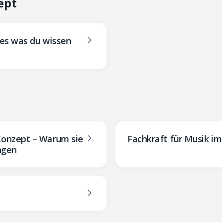
ept
les was du wissen
Konzept – Warum sie
Fachkraft für Musik i
ingen