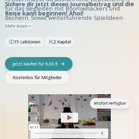
und die
Sichere dir jetzt diesen Journalbeitrag
für das Begleiten mit Boomwhackers und
Reise kann beginnen! Ahoi!
Bechern. Sowie weiterführende Spielideen
rund um das Piraten-Thema. Als Bonus gibt
Mehr lesen
es einen coolen Piraten-Spruch.
15
Lektionen
2
Kapitel
Jetzt kaufen für 9,00 €
Kostenlos für Mitglieder
Sofort verfügbar